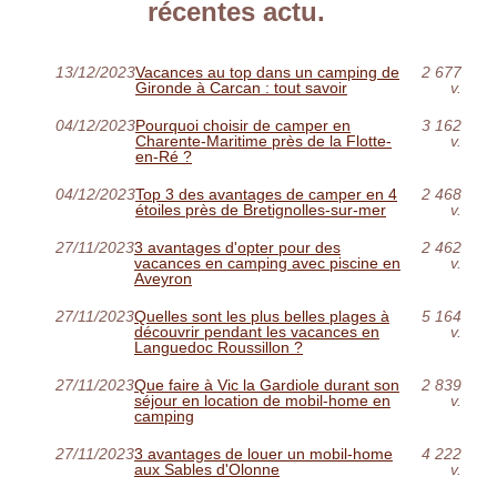
récentes actu.
13/12/2023
Vacances au top dans un camping de
2 677
Gironde à Carcan : tout savoir
v.
04/12/2023
Pourquoi choisir de camper en
3 162
Charente-Maritime près de la Flotte-
v.
en-Ré ?
04/12/2023
Top 3 des avantages de camper en 4
2 468
étoiles près de Bretignolles-sur-mer
v.
27/11/2023
3 avantages d'opter pour des
2 462
vacances en camping avec piscine en
v.
Aveyron
27/11/2023
Quelles sont les plus belles plages à
5 164
découvrir pendant les vacances en
v.
Languedoc Roussillon ?
27/11/2023
Que faire à Vic la Gardiole durant son
2 839
séjour en location de mobil-home en
v.
camping
27/11/2023
3 avantages de louer un mobil-home
4 222
aux Sables d'Olonne
v.