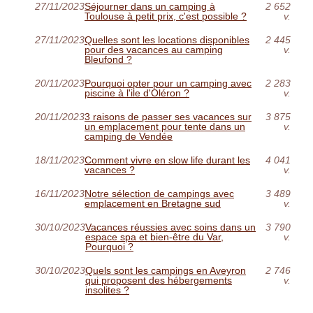
27/11/2023
Séjourner dans un camping à
2 652
Toulouse à petit prix, c'est possible ?
v.
27/11/2023
Quelles sont les locations disponibles
2 445
pour des vacances au camping
v.
Bleufond ?
20/11/2023
Pourquoi opter pour un camping avec
2 283
piscine à l'ile d'Oléron ?
v.
20/11/2023
3 raisons de passer ses vacances sur
3 875
un emplacement pour tente dans un
v.
camping de Vendée
18/11/2023
Comment vivre en slow life durant les
4 041
vacances ?
v.
16/11/2023
Notre sélection de campings avec
3 489
emplacement en Bretagne sud
v.
30/10/2023
Vacances réussies avec soins dans un
3 790
espace spa et bien-être du Var,
v.
Pourquoi ?
30/10/2023
Quels sont les campings en Aveyron
2 746
qui proposent des hébergements
v.
insolites ?