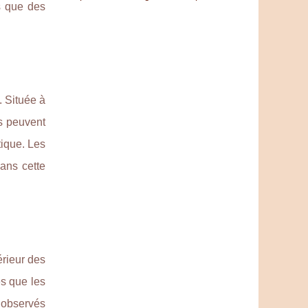
s que des
. Située à
rs peuvent
tique. Les
ans cette
érieur des
es que les
e observés