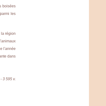
s boisées
parmi les
 la région
d'animaux
de l'année
ante dans
- 3 595 v.