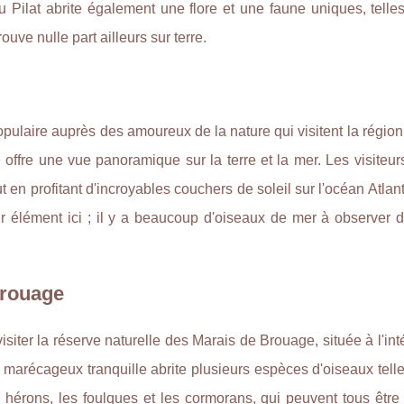
 Pilat abrite également une flore et une faune uniques, telle
uve nulle part ailleurs sur terre.
opulaire auprès des amoureux de la nature qui visitent la région
ue offre une vue panoramique sur la terre et la mer. Les visiteu
t en profitant d'incroyables couchers de soleil sur l'océan Atlan
r élément ici ; il y a beaucoup d'oiseaux de mer à observer d
Brouage
ter la réserve naturelle des Marais de Brouage, située à l'int
e marécageux tranquille abrite plusieurs espèces d'oiseaux tell
es hérons, les foulques et les cormorans, qui peuvent tous êtr