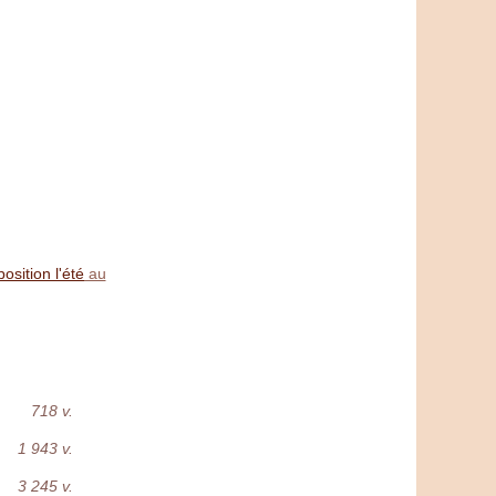
sition l'été au
718 v.
1 943 v.
3 245 v.